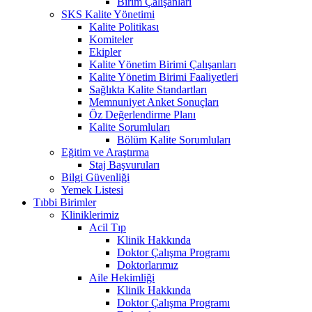
Birim Çalışanları
SKS Kalite Yönetimi
Kalite Politikası
Komiteler
Ekipler
Kalite Yönetim Birimi Çalışanları
Kalite Yönetim Birimi Faaliyetleri
Sağlıkta Kalite Standartları
Memnuniyet Anket Sonuçları
Öz Değerlendirme Planı
Kalite Sorumluları
Bölüm Kalite Sorumluları
Eğitim ve Araştırma
Staj Başvuruları
Bilgi Güvenliği
Yemek Listesi
Tıbbi Birimler
Kliniklerimiz
Acil Tıp
Klinik Hakkında
Doktor Çalışma Programı
Doktorlarımız
Aile Hekimliği
Klinik Hakkında
Doktor Çalışma Programı