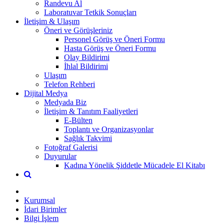
Randevu Al
Laboratuvar Tetkik Sonuçları
İletişim & Ulaşım
Öneri ve Görüşleriniz
Personel Görüş ve Öneri Formu
Hasta Görüş ve Öneri Formu
Olay Bildirimi
İhlal Bildirimi
Ulaşım
Telefon Rehberi
Dijital Medya
Medyada Biz
İletişim & Tanıtım Faaliyetleri
E-Bülten
Toplantı ve Organizasyonlar
Sağlık Takvimi
Fotoğraf Galerisi
Duyurular
Kadına Yönelik Şiddetle Mücadele El Kitabı
Kurumsal
İdari Birimler
Bilgi İşlem