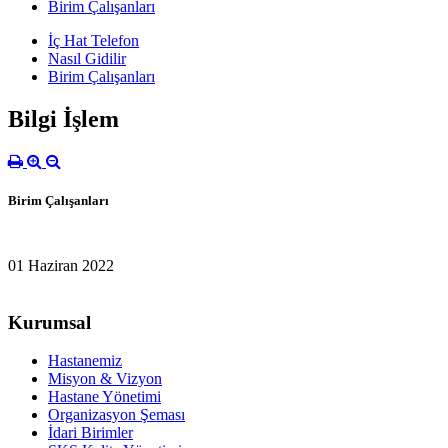
Birim Çalışanları
İç Hat Telefon
Nasıl Gidilir
Birim Çalışanları
Bilgi İşlem
Birim Çalışanları
01 Haziran 2022
Kurumsal
Hastanemiz
Misyon & Vizyon
Hastane Yönetimi
Organizasyon Şeması
İdari Birimler