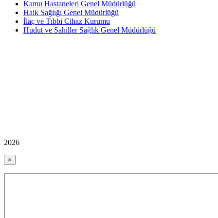
Kamu Hastaneleri Genel Müdürlüğü
Halk Sağlığı Genel Müdürlüğü
İlaç ve Tıbbi Cihaz Kurumu
Hudut ve Sahiller Sağlık Genel Müdürlüğü
2026
×