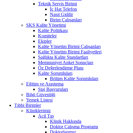
Teknik Servis Birimi
İç Hat Telefon
Nasıl Gidilir
Birim Çalışanları
SKS Kalite Yönetimi
Kalite Politikası
Komiteler
Ekipler
Kalite Yönetim Birimi Çalışanları
Kalite Yönetim Birimi Faaliyetleri
Sağlıkta Kalite Standartları
Memnuniyet Anket Sonuçları
Öz Değerlendirme Planı
Kalite Sorumluları
Bölüm Kalite Sorumluları
Eğitim ve Araştırma
Staj Başvuruları
Bilgi Güvenliği
Yemek Listesi
Tıbbi Birimler
Kliniklerimiz
Acil Tıp
Klinik Hakkında
Doktor Çalışma Programı
Doktorlarımız