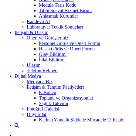
Medula Tesis Kodu
Tıbbi Sosyal Hizmet Birimi
Anlaşmalı Kurumlar
Randevu Al
Laboratuvar Tetkik Sonuçları
İletişim & Ulaşım
Öneri ve Görüşleriniz
Personel Görüş ve Öneri Formu
Hasta Görüş ve Öneri Formu
Olay Bildirimi
İhlal Bildirimi
Ulaşım
Telefon Rehberi
Dijital Medya
Medyada Biz
İletişim & Tanıtım Faaliyetleri
E-Bülten
Toplantı ve Organizasyonlar
Sağlık Takvimi
Fotoğraf Galerisi
Duyurular
Kadına Yönelik Şiddetle Mücadele El Kitabı