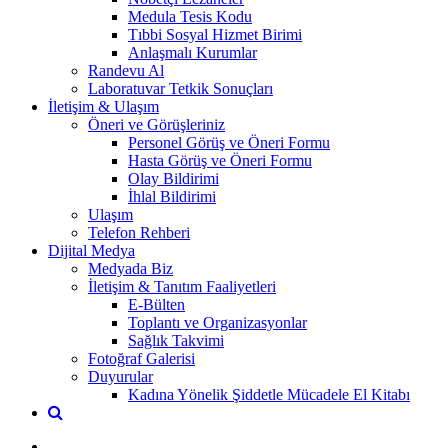
Medula Tesis Kodu
Tıbbi Sosyal Hizmet Birimi
Anlaşmalı Kurumlar
Randevu Al
Laboratuvar Tetkik Sonuçları
İletişim & Ulaşım
Öneri ve Görüşleriniz
Personel Görüş ve Öneri Formu
Hasta Görüş ve Öneri Formu
Olay Bildirimi
İhlal Bildirimi
Ulaşım
Telefon Rehberi
Dijital Medya
Medyada Biz
İletişim & Tanıtım Faaliyetleri
E-Bülten
Toplantı ve Organizasyonlar
Sağlık Takvimi
Fotoğraf Galerisi
Duyurular
Kadına Yönelik Şiddetle Mücadele El Kitabı