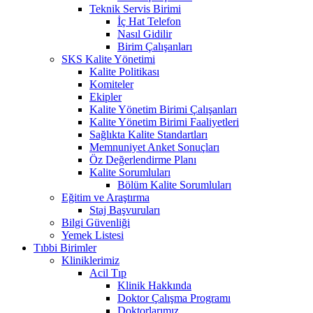
Teknik Servis Birimi
İç Hat Telefon
Nasıl Gidilir
Birim Çalışanları
SKS Kalite Yönetimi
Kalite Politikası
Komiteler
Ekipler
Kalite Yönetim Birimi Çalışanları
Kalite Yönetim Birimi Faaliyetleri
Sağlıkta Kalite Standartları
Memnuniyet Anket Sonuçları
Öz Değerlendirme Planı
Kalite Sorumluları
Bölüm Kalite Sorumluları
Eğitim ve Araştırma
Staj Başvuruları
Bilgi Güvenliği
Yemek Listesi
Tıbbi Birimler
Kliniklerimiz
Acil Tıp
Klinik Hakkında
Doktor Çalışma Programı
Doktorlarımız