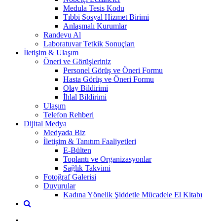
Medula Tesis Kodu
Tıbbi Sosyal Hizmet Birimi
Anlaşmalı Kurumlar
Randevu Al
Laboratuvar Tetkik Sonuçları
İletişim & Ulaşım
Öneri ve Görüşleriniz
Personel Görüş ve Öneri Formu
Hasta Görüş ve Öneri Formu
Olay Bildirimi
İhlal Bildirimi
Ulaşım
Telefon Rehberi
Dijital Medya
Medyada Biz
İletişim & Tanıtım Faaliyetleri
E-Bülten
Toplantı ve Organizasyonlar
Sağlık Takvimi
Fotoğraf Galerisi
Duyurular
Kadına Yönelik Şiddetle Mücadele El Kitabı