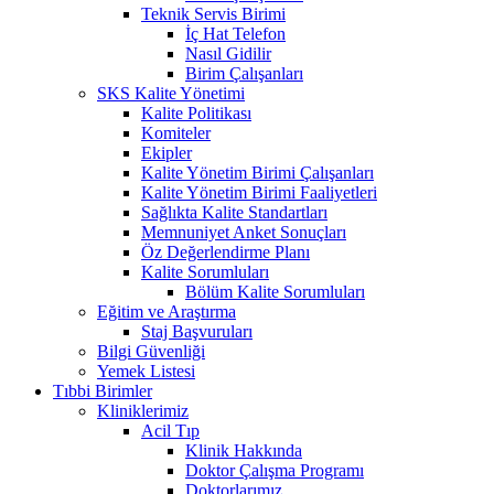
Teknik Servis Birimi
İç Hat Telefon
Nasıl Gidilir
Birim Çalışanları
SKS Kalite Yönetimi
Kalite Politikası
Komiteler
Ekipler
Kalite Yönetim Birimi Çalışanları
Kalite Yönetim Birimi Faaliyetleri
Sağlıkta Kalite Standartları
Memnuniyet Anket Sonuçları
Öz Değerlendirme Planı
Kalite Sorumluları
Bölüm Kalite Sorumluları
Eğitim ve Araştırma
Staj Başvuruları
Bilgi Güvenliği
Yemek Listesi
Tıbbi Birimler
Kliniklerimiz
Acil Tıp
Klinik Hakkında
Doktor Çalışma Programı
Doktorlarımız