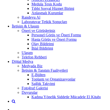
Medula Tesis Kodu
Tıbbi Sosyal Hizmet Birimi
Anlaşmalı Kurumlar
Randevu Al
Laboratuvar Tetkik Sonuçları
İletişim & Ulaşım
Öneri ve Görüşleriniz
Personel Görüş ve Öneri Formu
Hasta Görüş ve Öneri Formu
Olay Bildirimi
İhlal Bildirimi
Ulaşım
Telefon Rehberi
Dijital Medya
Medyada Biz
İletişim & Tanıtım Faaliyetleri
E-Bülten
Toplantı ve Organizasyonlar
Sağlık Takvimi
Fotoğraf Galerisi
Duyurular
Kadına Yönelik Şiddetle Mücadele El Kitabı