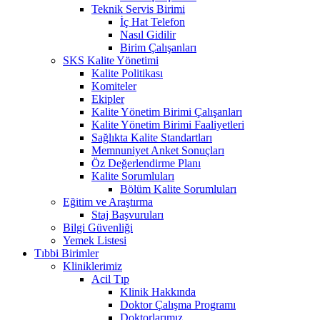
Teknik Servis Birimi
İç Hat Telefon
Nasıl Gidilir
Birim Çalışanları
SKS Kalite Yönetimi
Kalite Politikası
Komiteler
Ekipler
Kalite Yönetim Birimi Çalışanları
Kalite Yönetim Birimi Faaliyetleri
Sağlıkta Kalite Standartları
Memnuniyet Anket Sonuçları
Öz Değerlendirme Planı
Kalite Sorumluları
Bölüm Kalite Sorumluları
Eğitim ve Araştırma
Staj Başvuruları
Bilgi Güvenliği
Yemek Listesi
Tıbbi Birimler
Kliniklerimiz
Acil Tıp
Klinik Hakkında
Doktor Çalışma Programı
Doktorlarımız