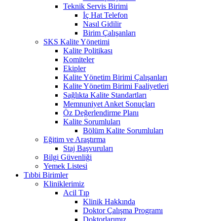
Teknik Servis Birimi
İç Hat Telefon
Nasıl Gidilir
Birim Çalışanları
SKS Kalite Yönetimi
Kalite Politikası
Komiteler
Ekipler
Kalite Yönetim Birimi Çalışanları
Kalite Yönetim Birimi Faaliyetleri
Sağlıkta Kalite Standartları
Memnuniyet Anket Sonuçları
Öz Değerlendirme Planı
Kalite Sorumluları
Bölüm Kalite Sorumluları
Eğitim ve Araştırma
Staj Başvuruları
Bilgi Güvenliği
Yemek Listesi
Tıbbi Birimler
Kliniklerimiz
Acil Tıp
Klinik Hakkında
Doktor Çalışma Programı
Doktorlarımız