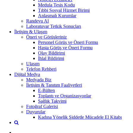
Medula Tesis Kodu
Tıbbi Sosyal Hizmet Birimi
Anlaşmalı Kurumlar
Randevu Al
Laboratuvar Tetkik Sonuçları
İletişim & Ulaşım
Öneri ve Görüşleriniz
Personel Görüş ve Öneri Formu
Hasta Görüş ve Öneri Formu
Olay Bildirimi
İhlal Bildirimi
Ulaşım
Telefon Rehberi
Dijital Medya
Medyada Biz
İletişim & Tanıtım Faaliyetleri
E-Bülten
Toplantı ve Organizasyonlar
Sağlık Takvimi
Fotoğraf Galerisi
Duyurular
Kadına Yönelik Şiddetle Mücadele El Kitabı